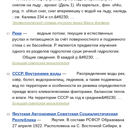
снегом на льду , арханг. (Даль 1). Из карельск., фин. uhku,
род. п. uhkun снег, снег вперемешку с водой на льду, наледь
; см. Калима 234 и сл.&#8230; …
Этимологический словарь русского языка Макса Фасмера
Реки
— водные потоки, текущие в естественных
67
руслах и питающиеся за счёт поверхностного и подземного
стока с их бассейнов. Р. являются предметом изучения
одного из разделов гидрологии суши речной гидрологии.
Общие сведения. В каждой р.&#8230; …
Большая советская энциклопедия
СССР. Внутренние воды
— Распределение воды рек,
68
озёр, болот, водохранилищ, ледников, а также подземных
вод по территории и особенности их режима определяются
прежде всего климатическими факторами, балансом тепла
и влаги. На территории СССР за год в среднем&#8230; …
Большая советская энциклопедия
Якутская Автономная Советская Социалистическая
69
Республика
— Якутия. В составе РСФСР. Образована
27 апреля 1922. Расположена на С. Восточной Сибири, в