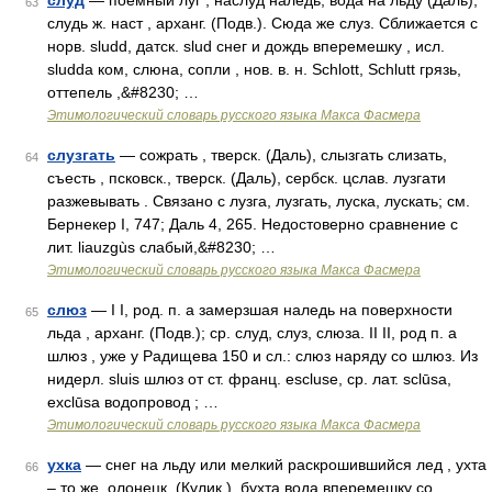
слуд
— поемный луг , наслуд наледь, вода на льду (Даль),
63
слудь ж. наст , арханг. (Подв.). Сюда же слуз. Сближается с
норв. sludd, датск. slud снег и дождь вперемешку , исл.
sluddа ком, слюна, сопли , нов. в. н. Schlott, Schlutt грязь,
оттепель ,&#8230; …
Этимологический словарь русского языка Макса Фасмера
слузгать
— сожрать , тверск. (Даль), слызгать слизать,
64
съесть , псковск., тверск. (Даль), сербск. цслав. лузгати
разжевывать . Связано с лузга, лузгать, луска, лускать; см.
Бернекер I, 747; Даль 4, 265. Недостоверно сравнение с
лит. liauzgùs слабый,&#8230; …
Этимологический словарь русского языка Макса Фасмера
слюз
— I I, род. п. а замерзшая наледь на поверхности
65
льда , арханг. (Подв.); ср. слуд, слуз, слюза. II II, род п. а
шлюз , уже у Радищева 150 и сл.: слюз наряду со шлюз. Из
нидерл. sluis шлюз от ст. франц. escluse, ср. лат. sclūsa,
ехсlūsа водопровод ; …
Этимологический словарь русского языка Макса Фасмера
ухка
— снег на льду или мелкий раскрошившийся лед , ухта
66
– то же, олонецк. (Кулик.), бухта вода вперемешку со