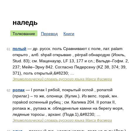
наледь
Толкование
Перевод
Книги
полый
— др. русск. полъ Сравнивают с поле, лат. раlаm
61
открыто , алб. shpall открываю , рёrраll обнародую (Иокль,
Stud. 83); см. Маценауэр, LF 13, 177 и сл.; Вальде–Гофм. 2,
237; Мейе–Эрну 842. Согласно Педерсену (KZ 38, 374; 39,
371), полъ открытый,&#8230; …
Этимологический словарь русского языка Макса Фасмера
ропак
— I ропак I рябой, покрытый оспой , ропатой
62
(прилаг.) – то же, олонецк. (Кулик.). Из вепс. rораk, мн.
rораkоd оспенный рубец ; см. Калима 204. II ропак II,
ропака ж., рупака ж. обледенелые камни на берегу моря,
ледяные торосы , арханг. (Подв.1),&#8230; …
Этимологический словарь русского языка Макса Фасмера