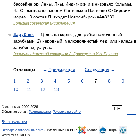
бассейне рр. Лены, Яны, Индигирки и в низовьях Колымы.
На С. омывается морем Лаптевых и Восточно Сибирским
морем. В состав Я. входят Новосибирские&#8230; …
Большая советская энциклопедия
Зарубняк
— 1) лес на корню, для рубки помеченный
70
зарубками; 2) неровный, мелковолнистый лед, или наледь в
зарубинах, уступах …
Энциклопедический словарь Ф.А. Брокгауза и И.А. Ефрона
Страницы
←
Предыдущая
Следующая
→
1
2
3
4
5
6
7
8
9
10
11
12
13
© Академик, 2000-2026
18+
Обратная связь:
Техподдержка
,
Реклама на сайте
👣 Путешествия
Экспорт словарей на сайты
, сделанные на PHP,
Joomla,
Drupal,
WordPress, MODx.